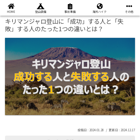
本ページはプロモーションが含まれています
HOME
登山装備
事前準備
海外ハイク
その他
キリマンジャロ登山に「成功」する人と「失
敗」する人のたった1つの違いとは？
2024.01.28
2024.12.17