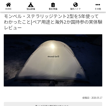
本ページはプロモーションが含まれています
HOME
登山装備
事前準備
海外ハイク
その他
モンベル・ステラリッジテント2型を5年使って
わかったこと|ペア用途と海外2か国持参の実体験
レビュー
2026.05.17