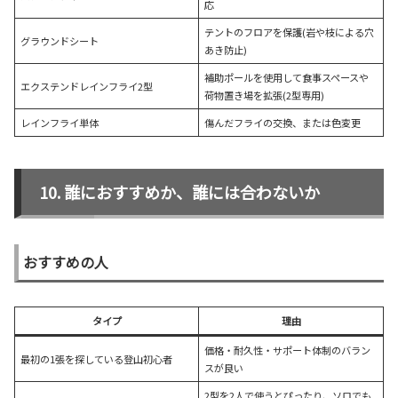
応
テントのフロアを保護(岩や枝による穴
グラウンドシート
あき防止)
補助ポールを使用して食事スペースや
エクステンドレインフライ2型
荷物置き場を拡張(2型専用)
レインフライ単体
傷んだフライの交換、または色変更
誰におすすめか、誰には合わないか
おすすめの人
タイプ
理由
価格・耐久性・サポート体制のバラン
最初の1張を探している登山初心者
スが良い
2型を2人で使うとぴったり、ソロでも