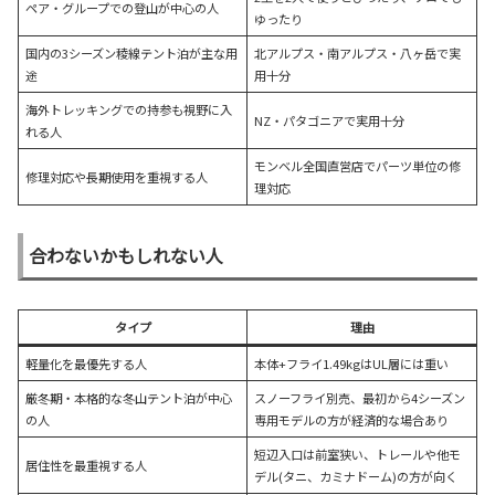
ペア・グループでの登山が中心の人
ゆったり
国内の3シーズン稜線テント泊が主な用
北アルプス・南アルプス・八ヶ岳で実
途
用十分
海外トレッキングでの持参も視野に入
NZ・パタゴニアで実用十分
れる人
モンベル全国直営店でパーツ単位の修
修理対応や長期使用を重視する人
理対応
合わないかもしれない人
タイプ
理由
軽量化を最優先する人
本体+フライ1.49kgはUL層には重い
厳冬期・本格的な冬山テント泊が中心
スノーフライ別売、最初から4シーズン
の人
専用モデルの方が経済的な場合あり
短辺入口は前室狭い、トレールや他モ
居住性を最重視する人
デル(タニ、カミナドーム)の方が向く