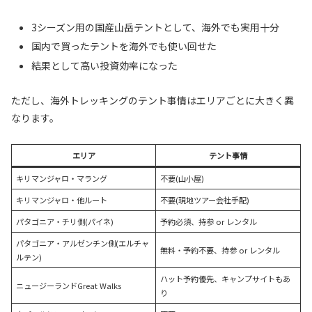
3シーズン用の国産山岳テントとして、海外でも実用十分
国内で買ったテントを海外でも使い回せた
結果として高い投資効率になった
ただし、海外トレッキングのテント事情はエリアごとに大きく異
なります。
エリア
テント事情
キリマンジャロ・マラング
不要(山小屋)
キリマンジャロ・他ルート
不要(現地ツアー会社手配)
パタゴニア・チリ側(パイネ)
予約必須、持参 or レンタル
パタゴニア・アルゼンチン側(エルチャ
無料・予約不要、持参 or レンタル
ルテン)
ハット予約優先、キャンプサイトもあ
ニュージーランドGreat Walks
り