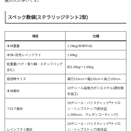
選ぶ人が多いです。
スペック数値(ステラリッジテント2型)
項目
仕様
本体重量
1.28kg(本体のみ)
本体+別売レインフライ
1.49kg
総重量(ペグ・張り綱・スタッフバッグ
約1.49kg〜1.69kg
含む)
設営時サイズ
奥行210cm×幅130cm×高さ105cm
10デニール高強力ポリエステル(通気撥
本体素材
水加工)
30デニール・バリスティック®ナイロ
フロア素材
ン・リップストップ(耐水圧
1,500mm、ウレタンコーティング)
20デニール・バリスティック®ナイロ
レインフライ素材
ン・リップストップ(耐水圧