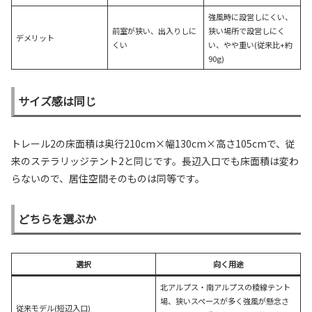
強風時に設営しにくい、
前室が狭い、出入りしに
狭い場所で設営しにく
デメリット
くい
い、やや重い(従来比+約
90g)
サイズ感は同じ
トレール2の床面積は奥行210cm×幅130cm×高さ105cmで、従
来のステラリッジテント2と同じです。長辺入口でも床面積は変わ
らないので、居住空間そのものは同等です。
どちらを選ぶか
選択
向く用途
北アルプス・南アルプスの稜線テント
場、狭いスペースが多く強風が懸念さ
従来モデル(短辺入口)