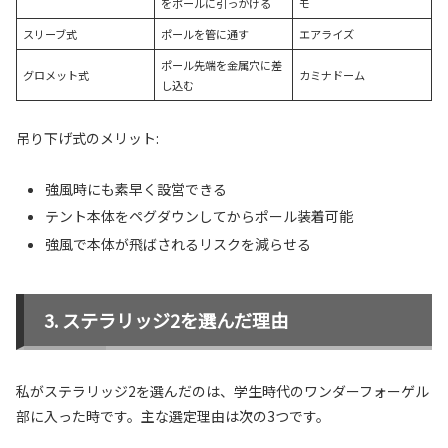
をポールに引っかける
モ
スリーブ式
ポールを管に通す
エアライズ
ポール先端を金属穴に差
グロメット式
カミナドーム
し込む
吊り下げ式のメリット:
強風時にも素早く設営できる
テント本体をペグダウンしてからポール装着可能
強風で本体が飛ばされるリスクを減らせる
ステラリッジ2を選んだ理由
私がステラリッジ2を選んだのは、学生時代のワンダーフォーゲル
部に入った時です。主な選定理由は次の3つです。