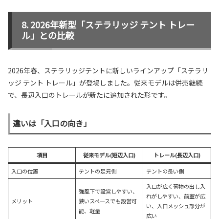
2026年新型「ステラリッジ テント トレー
ル」との比較
2026年春、ステラリッジテントに新しいラインアップ「ステラリ
ッジ テント トレール」が登場しました。従来モデルは併売継続
で、長辺入口のトレールが新たに追加された形です。
違いは「入口の向き」
項目
従来モデル(短辺入口)
トレール(長辺入口)
入口の位置
テントの足元側
テントの長い側
入口が広く荷物の出し入
強風下で設営しやすい、
れがしやすい、前室が広
メリット
狭いスペースでも設営可
い、入口メッシュ部分が
能、軽量
広い