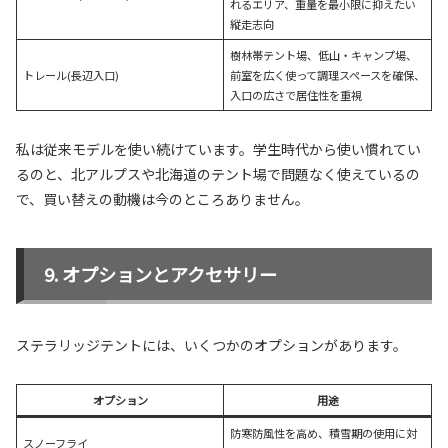
れるエリア、重量を最小限に抑えたい
縦走志向
樹林帯テント場、低山・キャンプ場、
トレール(長辺入口)
前室を広く使って調理スペースを確保、
入口の広さで居住性を重視
私は従来モデルを使い続けています。学生時代から使い慣れてい
るのと、北アルプスや北海道のテント場で問題なく使えているの
で、買い替えの動機は今のところありません。
オプションとアクセサリー
ステラリッジテントには、いくつかのオプションがあります。
オプション
用途
防寒防風性を高め、積雪期の使用に対
スノーフライ