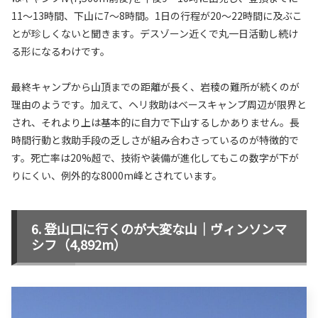
11〜13時間、下山に7〜8時間。1日の行程が20〜22時間に及ぶこ
とが珍しくないと聞きます。デスゾーン近くで丸一日活動し続け
る形になるわけです。
最終キャンプから山頂までの距離が長く、岩稜の難所が続くのが
理由のようです。加えて、ヘリ救助はベースキャンプ周辺が限界と
され、それより上は基本的に自力で下山するしかありません。長
時間行動と救助手段の乏しさが組み合わさっているのが特徴的で
す。死亡率は20%超で、技術や装備が進化してもこの数字が下が
りにくい、例外的な8000m峰とされています。
登山口に行くのが大変な山｜ヴィンソンマ
シフ（4,892m）