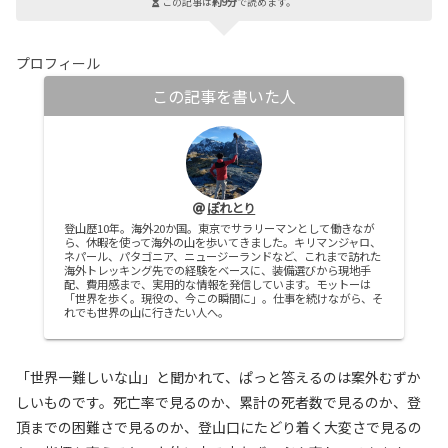
この記事は
約9分
で読めます。
プロフィール
この記事を書いた人
ぽれとり
登山歴10年。海外20か国。東京でサラリーマンとして働きなが
ら、休暇を使って海外の山を歩いてきました。キリマンジャロ、
ネパール、パタゴニア、ニュージーランドなど、これまで訪れた
海外トレッキング先での経験をベースに、装備選びから現地手
配、費用感まで、実用的な情報を発信しています。モットーは
「世界を歩く。現役の、今この瞬間に」。仕事を続けながら、そ
れでも世界の山に行きたい人へ。
「世界一難しいな山」と聞かれて、ぱっと答えるのは案外むずか
しいものです。死亡率で見るのか、累計の死者数で見るのか、登
頂までの困難さで見るのか、登山口にたどり着く大変さで見るの