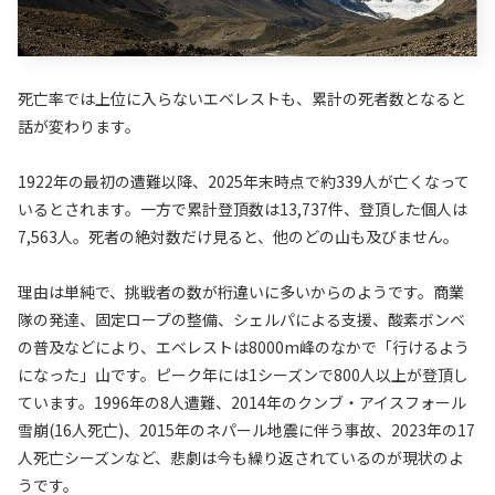
死亡率では上位に入らないエベレストも、累計の死者数となると
話が変わります。
1922年の最初の遭難以降、2025年末時点で約339人が亡くなって
いるとされます。一方で累計登頂数は13,737件、登頂した個人は
7,563人。死者の絶対数だけ見ると、他のどの山も及びません。
理由は単純で、挑戦者の数が桁違いに多いからのようです。商業
隊の発達、固定ロープの整備、シェルパによる支援、酸素ボンベ
の普及などにより、エベレストは8000m峰のなかで「行けるよう
になった」山です。ピーク年には1シーズンで800人以上が登頂し
ています。1996年の8人遭難、2014年のクンブ・アイスフォール
雪崩(16人死亡)、2015年のネパール地震に伴う事故、2023年の17
人死亡シーズンなど、悲劇は今も繰り返されているのが現状のよ
うです。