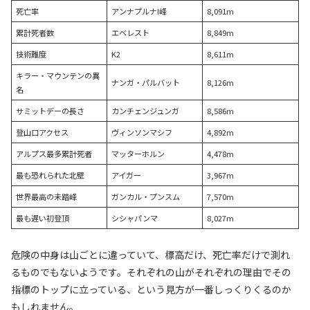
死亡率
アンナプルナI峰
8,091m
累計死者数
エベレスト
8,849m
技術難度
K2
8,611m
キラー・マウンテンの異
ナンガ・パルバット
8,126m
名
サミットデーの長さ
カンチェンジュンガ
8,586m
登山口アクセス
ヴィンソンマシフ
4,892m
アルプス最多累計死者
マッターホルン
4,478m
最も恐れられた北壁
アイガー
3,967m
世界最高の未踏峰
ガンカル・プンスム
7,570m
最も遅い初登頂
シシャパンマ
8,027m
危険の中身は山ごとに違っていて、標高だけ、死亡率だけで測れ
るものでもないようです。それぞれの山がそれぞれの理由でその
指標のトップに立っている、という見方が一番しっくりくるのか
もしれません。