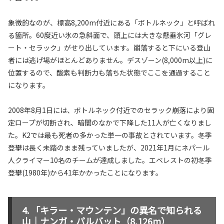
象徴的なのが、標高8,200m付近にある「ボトルネック」と呼ばれ
る箇所。60度近い氷の急斜面で、頭上には大きな懸垂氷河「グレ
ート・セラック」がせり出しています。崩落すると下にいる登山
者には逃げ場がほとんどありません。デスゾーン(8,000m以上)に
位置するので、酸素も判断力も落ちた状態でここを通過すること
になります。
2008年8月1日には、ボトルネック付近でのセラック崩落により固
定ロープが切断され、暗闇のなかで下降した11人が亡くなりまし
た。K2では最も死者の多かった単一の事故とされています。冬季
登攀は長く未踏のまま残っていましたが、2021年1月にネパール
人クライマー10名のチームが達成しました。エベレストの初冬季
登攀(1980年)から41年かかったことになります。
「キラー・マウンテン」の異名で知られる
山｜ナンガ・パルバット（8,126m）