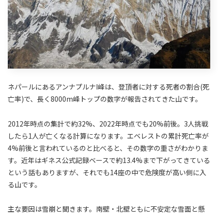
ネパールにあるアンナプルナI峰は、登頂者に対する死者の割合(死
亡率)で、長く8000m峰トップの数字が報告されてきた山です。
2012年時点の集計で約32%、2022年時点でも20%前後。3人挑戦
したら1人が亡くなる計算になります。エベレストの累計死亡率が
4%前後と言われているのと比べると、その数字の重さがわかりま
す。近年はギネス公式記録ベースで約13.4%まで下がってきている
という話もありますが、それでも14座の中で危険度が高い側に入
る山です。
主な要因は雪崩と聞きます。南壁・北壁ともに不安定な雪面と懸