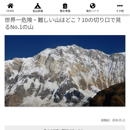
本ページはプロモーションが含まれています
HOME
登山装備
事前準備
海外ハイク
その他
世界一危険・難しい山はどこ？10の切り口で見
るNo.1の山
2026.05.11