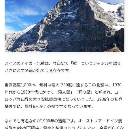
スイスのアイガー北壁は、登山史で「壁」というジャンルを語る
ときに必ず名前が出てくる存在です。
垂直高度1,800m、傾斜は最大で80度に達するこの北壁は、1930
年代から1960年代にかけて「殺人壁」「死の壁」と呼ばれ、ヨー
ロッパ登山界の大きな挑戦目標になっていました。1938年の初登
攀までに、累計6人がこの壁で亡くなっています。
なかでも有名なのが1936年の遭難です。オーストリア・ドイツ混
成隊の4名が下降中に雪崩と装備のトラブルにあい、全員が亡くな