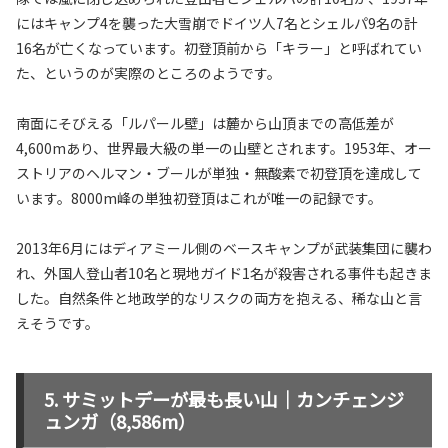
にはキャンプ4を襲った大雪崩でドイツ人7名とシェルパ9名の計
16名が亡くなっています。初登頂前から「キラー」と呼ばれてい
た、というのが実際のところのようです。
南面にそびえる「ルパール壁」は麓から山頂までの高低差が
4,600mあり、世界最大級の単一の山壁とされます。1953年、オー
ストリアのヘルマン・ブールが単独・無酸素で初登頂を達成して
います。8000m峰の単独初登頂はこれが唯一の記録です。
2013年6月にはディアミール側のベースキャンプが武装集団に襲わ
れ、外国人登山者10名と現地ガイド1名が殺害される事件も起きま
した。自然条件と地政学的なリスクの両方を抱える、稀な山と言
えそうです。
サミットデーが最も長い山｜カンチェンジ
ュンガ（8,586m）