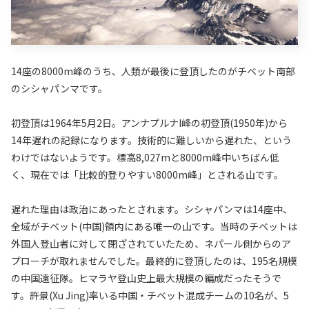
14座の8000m峰のうち、人類が最後に登頂したのがチベット南部
のシシャパンマです。
初登頂は1964年5月2日。アンナプルナI峰の初登頂(1950年)から
14年遅れの記録になります。技術的に難しいから遅れた、という
わけではないようです。標高8,027mと8000m峰中いちばん低
く、現在では「比較的登りやすい8000m峰」とされる山です。
遅れた理由は政治にあったとされます。シシャパンマは14座中、
全域がチベット(中国)領内にある唯一の山です。当時のチベットは
外国人登山者に対して閉ざされていたため、ネパール側からのア
プローチが取れませんでした。最終的に登頂したのは、195名規模
の中国遠征隊。ヒマラヤ登山史上最大規模の編成だったそうで
す。許景(Xu Jing)率いる中国・チベット混成チームの10名が、5