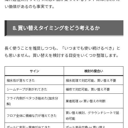
い価値があるのも事実です。
買い替えタイミングをどう考えるか
長く使うことを推奨しつつも、「いつまでも使い続けるべき」と
も思いません。買い替えを検討する目安をいくつか整理します。
サイン
検討の度合い
撥水性が落ちてきた
撥水処理で対応可能、買い替え不要
シームテープが剥がれてきた
補修で対応可能、買い替え不要
フライ内側がベタつき始めた(加水分
業者処理 or 買い替えの判断
解)
買い替え検討、グラウンドシートで延
フロア全体に微細な穴が増えてきた
命可能
ポールに変形・腐食が出てきた
ポール単品交換 or 買い替え