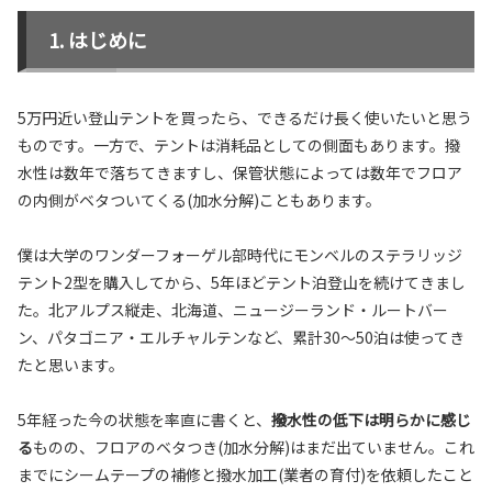
はじめに
5万円近い登山テントを買ったら、できるだけ長く使いたいと思う
ものです。一方で、テントは消耗品としての側面もあります。撥
水性は数年で落ちてきますし、保管状態によっては数年でフロア
の内側がベタついてくる(加水分解)こともあります。
僕は大学のワンダーフォーゲル部時代にモンベルのステラリッジ
テント2型を購入してから、5年ほどテント泊登山を続けてきまし
た。北アルプス縦走、北海道、ニュージーランド・ルートバー
ン、パタゴニア・エルチャルテンなど、累計30〜50泊は使ってき
たと思います。
5年経った今の状態を率直に書くと、
撥水性の低下は明らかに感じ
る
ものの、フロアのベタつき(加水分解)はまだ出ていません。これ
までにシームテープの補修と撥水加工(業者の育付)を依頼したこと