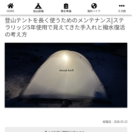
本ページはプロモーションが含まれています
HOME
登山装備
事前準備
海外ハイク
その他
登山テントを長く使うためのメンテナンス|ステ
ラリッジ5年使用で見えてきた手入れと撥水復活
の考え方
2026.05.23