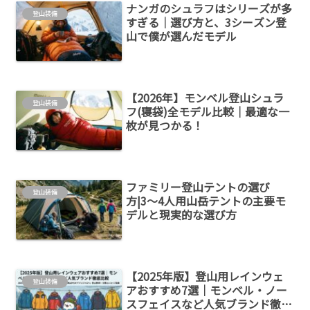
ナンガのシュラフはシリーズが多
登山装備
すぎる｜選び方と、3シーズン登
山で僕が選んだモデル
【2026年】モンベル登山シュラ
登山装備
フ(寝袋)全モデル比較｜最適な一
枚が見つかる！
ファミリー登山テントの選び
登山装備
方|3〜4人用山岳テントの主要モ
デルと現実的な選び方
【2025年版】登山用レインウェ
登山装備
アおすすめ7選｜モンベル・ノー
スフェイスなど人気ブランド徹底