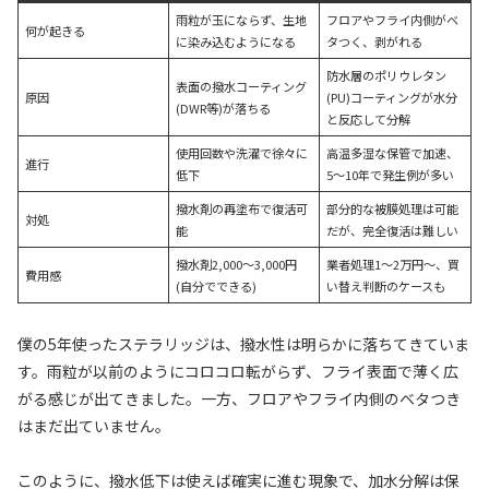
雨粒が玉にならず、生地
フロアやフライ内側がベ
何が起きる
に染み込むようになる
タつく、剥がれる
防水層のポリウレタン
表面の撥水コーティング
原因
(PU)コーティングが水分
(DWR等)が落ちる
と反応して分解
使用回数や洗濯で徐々に
高温多湿な保管で加速、
進行
低下
5〜10年で発生例が多い
撥水剤の再塗布で復活可
部分的な被膜処理は可能
対処
能
だが、完全復活は難しい
撥水剤2,000〜3,000円
業者処理1〜2万円〜、買
費用感
(自分でできる)
い替え判断のケースも
僕の5年使ったステラリッジは、撥水性は明らかに落ちてきていま
す。雨粒が以前のようにコロコロ転がらず、フライ表面で薄く広
がる感じが出てきました。一方、フロアやフライ内側のベタつき
はまだ出ていません。
このように、撥水低下は使えば確実に進む現象で、加水分解は保