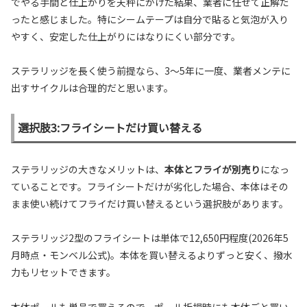
でやる手間と仕上がりを天秤にかけた結果、業者に任せて正解だ
ったと感じました。特にシームテープは自分で貼ると気泡が入り
やすく、安定した仕上がりにはなりにくい部分です。
ステラリッジを長く使う前提なら、3〜5年に一度、業者メンテに
出すサイクルは合理的だと思います。
選択肢3:フライシートだけ買い替える
ステラリッジの大きなメリットは、
本体とフライが別売り
になっ
ていることです。フライシートだけが劣化した場合、本体はその
まま使い続けてフライだけ買い替えるという選択肢があります。
ステラリッジ2型のフライシートは単体で12,650円程度(2026年5
月時点・モンベル公式)。本体を買い替えるよりずっと安く、撥水
力もリセットできます。
本体ポールも単品で買えるので、ポール折損時にも本体ごと買い