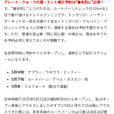
グレート・ウォークの宿・テント場の予約は”基本的に”必須
で
す。”基本的に”とつけたのは、ルートバーントレックの32kmを1
日で駆け抜けるトレイルランニングや、トンガリロ・ノーザン・
サーキットの一部を日帰りであるくトンガリロ・アルパイン・ク
ロッシングのように日帰りで、通過する場合は予約不要だからで
す。ただ、普通の登山者（特に初心者）の場合は、宿泊を伴うた
め予約必須と考えておくのが無難です。
全世界同時に予約サイトがオープンし、通例だと下記のスケジュ
ールになります。
5月中旬
：ケプラー／ラキウラ／ヒーフィー
5月下旬
：ルートバーン／アベル・タスマン／他
5月末
：ミルフォード（数分で満室）
日本時間で2025年5月22日の朝6時30分からオープンし、私はオー
プン直後にアクセスしましたがすでに500人待ちで15分後にアクセ
スできた際には、年末年始のルートバーンの山小屋はほぼほぼ埋