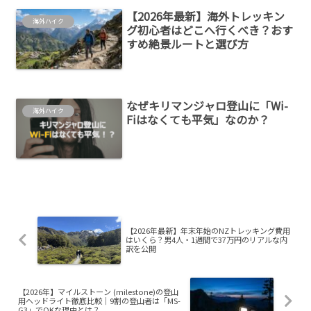
【2026年最新】海外トレッキン
海外ハイク
グ初心者はどこへ行くべき？おす
すめ絶景ルートと選び方
なぜキリマンジャロ登山に「Wi-
海外ハイク
Fiはなくても平気」なのか？
【2026年最新】年末年始のNZトレッキング費用
はいくら？男4人・1週間で37万円のリアルな内
訳を公開
【2026年】マイルストーン (milestone)の登山
用ヘッドライト徹底比較｜9割の登山者は「MS-
G3」でOKな理由とは？