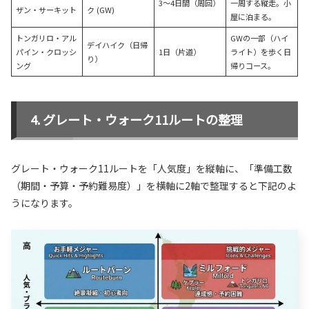
3〜4日間（周回）
一周する縦走。小
ザン・サーキット
ク (GW)
屋に泊まる。
トンガリロ・アル
GWの一部（ハイ
デイハイク（日帰
パイン・クロッシ
1日（片道）
ライト）を歩く日
り）
ング
帰りコース。
グレート・ウォーク11ルートの整理
グレート・ウォーク11ルートを「人気度」を縦軸に、「準備工数
（期間・予算・予約難易度）」を横軸に2軸で整理すると下記のよ
うになります。