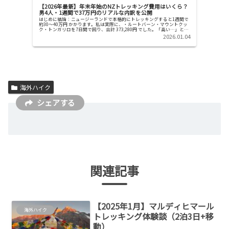
【2026年最新】年末年始のNZトレッキング費用はいくら？
男4人・1週間で37万円のリアルな内訳を公開
はじめに結論：ニュージーランドで本格的にトレッキングすると1週間で
約30〜40万円 かかります。私は実際に、・ルートバーン・マウントクッ
ク・トンガリロを7日間で回り、合計 373,280円 でした。「高い…」と思
った人も多いはずですが、内...
2026.01.04
海外ハイク
シェアする
関連記事
【2025年1月】マルディヒマール
海外ハイク
トレッキング体験談（2泊3日+移
動）