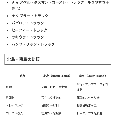
★★
アベル・タスマン・コースト・トラック
（歩きやすさ＋
景色）
★
ケプラー・トラック
パパロア・トラック
ヒーフィー・トラック
ラキウラ・トラック
ハンプ・リッジ・トラック
北島・南島の比較
観点
北島（North Island）
南島（South Island）
氷河・アルプス・フィヨ
景観
火山・地熱・原生林
ルド
雰囲気
荒々しく神秘的
圧倒的スケール感
トレッキング
日帰り〜短期
複数日縦走が主
向いている人
初海外・短期旅
日本アルプス経験者