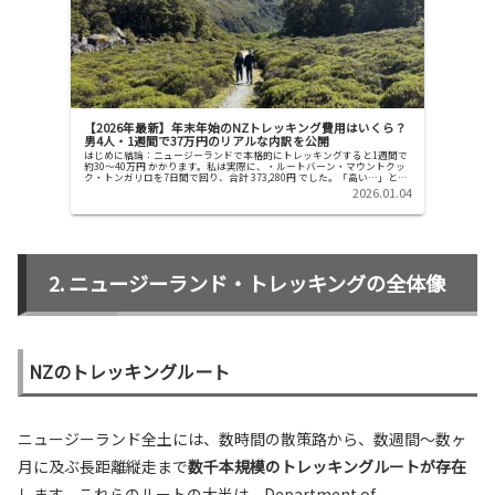
【2026年最新】年末年始のNZトレッキング費用はいくら？
男4人・1週間で37万円のリアルな内訳を公開
はじめに結論：ニュージーランドで本格的にトレッキングすると1週間で
約30〜40万円 かかります。私は実際に、・ルートバーン・マウントクッ
ク・トンガリロを7日間で回り、合計 373,280円 でした。「高い…」と思
った人も多いはずですが、内...
2026.01.04
ニュージーランド・トレッキングの全体像
NZのトレッキングルート
ニュージーランド全土には、数時間の散策路から、数週間〜数ヶ
月に及ぶ長距離縦走まで
数千本規模のトレッキングルートが存在
します。これらのルートの大半は、Department of