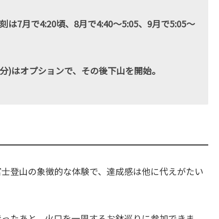
月で4:20頃、8月で4:40〜5:05、9月で5:05〜
0分)はオプションで、その後下山を開始。
富士登山の象徴的な体験で、達成感は他に代えがたい
待ったあと、火口を一周するお鉢巡りに参加できま