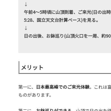
↓
午前4〜5時頃に山頂到着、ご来光(日の出時刻は7
5:28、国立天文台計算ベース)を見る。
↓
日の出後、お鉢巡り(山頂火口を一周、約9
メリット
第一に、
日本最高峰でのご来光体験
。これは
ものがあります。
第二に、
お鉢巡りができる
。山頂で日の出を