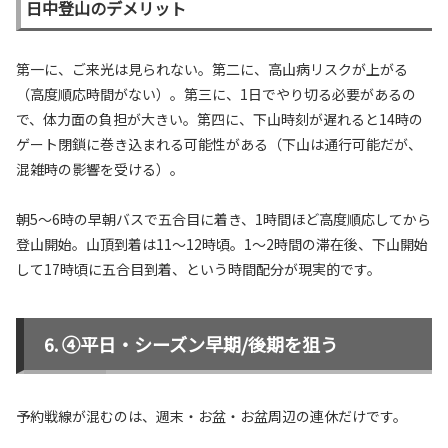
日中登山のデメリット
第一に、ご来光は見られない。第二に、高山病リスクが上がる
（高度順応時間がない）。第三に、1日でやり切る必要があるの
で、体力面の負担が大きい。第四に、下山時刻が遅れると14時の
ゲート閉鎖に巻き込まれる可能性がある（下山は通行可能だが、
混雑時の影響を受ける）。
朝5〜6時の早朝バスで五合目に着き、1時間ほど高度順応してから
登山開始。山頂到着は11〜12時頃。1〜2時間の滞在後、下山開始
して17時頃に五合目到着、という時間配分が現実的です。
④平日・シーズン早期/後期を狙う
予約戦線が混むのは、週末・お盆・お盆周辺の連休だけです。