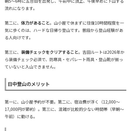
朝5〜6時に五合目を出発し、午前中に頂上、午後早めに下山する
流れになります。
第二に、
体力があること
。山小屋で休まずに往復10時間程度を一
気に歩くのは、ハードな日帰り登山です。普段から登山経験があ
る人向けです。
第三に、
装備チェックをクリアすること
。吉田ルートは2026年か
ら装備チェック必須で、防寒具・セパレート雨具・登山靴が揃っ
ていないと入山できません。
日中登山のメリット
第一に、山小屋予約が不要。第二に、宿泊費が浮く（12,000〜
17,000円が節約）。第三に、混雑が比較的少ない時間帯（早朝〜
午前）に動ける。