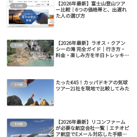
【2026年最新】富士山登山ツア
その他
ー比較｜6つの価格帯と、出遅れ
た人の選び方
【2026年最新】ラオス・クアン
その他
シーの滝 完全ガイド｜行き方・
料金・楽しみ方を半日トレッキン
グ感覚で
たった€45！カッパドキアの気球
その他
ツアー21社を現地で比較してみた
【2026年最新】リコンファーム
その他
が必要な航空会社一覧｜エチオピ
ア航空でEメール対応した手順を