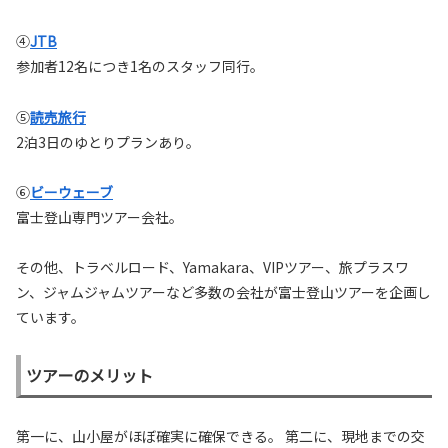
④
JTB
参加者12名につき1名のスタッフ同行。
⑤
読売旅行
2泊3日のゆとりプランあり。
⑥
ビーウェーブ
富士登山専門ツアー会社。
その他、トラベルロード、Yamakara、VIPツアー、旅プラスワ
ン、ジャムジャムツアーなど多数の会社が富士登山ツアーを企画し
ています。
ツアーのメリット
第一に、山小屋がほぼ確実に確保できる。 第二に、現地までの交