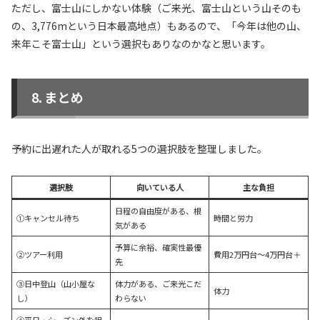
ただし、富士山にしかない体験（ご来光、富士山という山そのも
の、3,776mという日本最高地点）もあるので、「今年は他の山、
来年こそ富士山」という選択もありなのかなと思います。
まとめ
予約に出遅れた人が取れる5つの選択肢を整理しました。
選択肢
向いている人
主な負担
日程の自由度がある、根
①キャンセル待ち
時間と労力
気がある
予算に余裕、確実性最優
②ツアー利用
費用2万円台〜4万円台＋
先
③日中登山（山小屋な
体力がある、ご来光こだ
体力
し）
わらない
④平日・シーズン外を狙