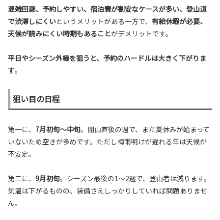
混雑回避、予約しやすい、宿泊費が割安なケースが多い、登山道
で渋滞しにくい
というメリットがある一方で、
有給休暇が必要、
天候が読みにくい時期もあること
がデメリットです。
平日やシーズン外縁を狙うと、予約のハードルは大きく下がりま
す
。
狙い目の日程
第一に、
7月初旬〜中旬
。開山直後の週で、まだ夏休みが始まって
いないため空きが多めです。ただし梅雨明けが遅れる年は天候が
不安定。
第二に、
9月初旬
。シーズン最後の1〜2週で、登山者は減ります。
気温は下がるものの、装備さえしっかりしていれば問題ありませ
ん。