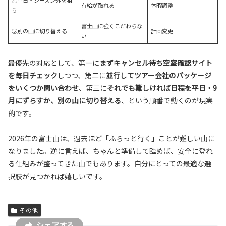
有給が取れる
休暇調整
う
富士山に強くこだわらな
⑤別の山に切り替える
計画変更
い
最優先の対応として、第一に
まずキャンセル待ち空室確認サイト
を毎日チェック
しつつ、第二に
並行してツアー会社のパッケージ
をいくつか問い合わせ
、第三に
それでも難しければ日程を平日・9
月にずらすか、別の山に切り替える
、という順番で動くのが現実
的です。
2026年の富士山は、過去ほど「ふらっと行く」ことが難しい山に
なりました。逆に言えば、ちゃんと準備して臨めば、安全に登れ
る仕組みが整ってきた山でもあります。自分にとっての最適な選
択肢が見つかれば嬉しいです。
その他
シェアする